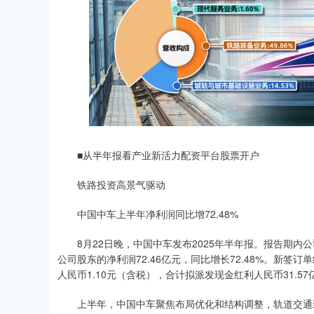
■从半年报看产业新活力配资平台股票开户
铁路投资高景气驱动
中国中车上半年净利润同比增72.48%
8月22日晚，中国中车发布2025年半年报。报告期内公司实
公司股东的净利润72.46亿元，同比增长72.48%。新签订
人民币1.10元（含税），合计拟派发现金红利人民币31.5
上半年，中国中车聚焦布局优化和结构调整，轨道交通装