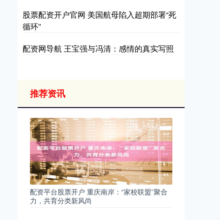
股票配资开户官网 美国航母陷入超期部署“死
循环”
配资网导航 王宝强与冯清：感情的真实写照
推荐资讯
配资平台股票开户 重庆南岸：“家校联盟”聚合
力，共育分类新风尚