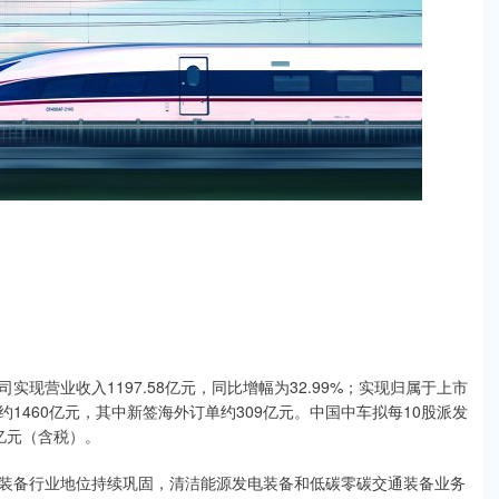
现营业收入1197.58亿元，同比增幅为32.99%；实现归属于上市
单约1460亿元，其中新签海外订单约309亿元。中国中车拟每10股派发
7亿元（含税）。
备行业地位持续巩固，清洁能源发电装备和低碳零碳交通装备业务