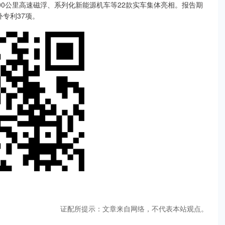
00公里高速磁浮、系列化新能源机车等22款实车集体亮相。报告期
外专利37项。
证配所提示：文章来自网络，不代表本站观点。