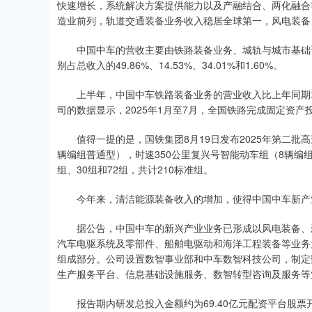
快速增长，系统解决方案提供能力以及产融结合、两化融合
造业前列，轨道交通装备业务收入稳居全球第一，风电装备
中国中车的营收主要由铁路装备业务、城轨与城市基础设
别占总收入的49.86%、14.53%、34.01%和1.60%。
上半年，中国中车铁路装备业务的营业收入比上年同期增加4
司的数据显示，2025年1月至7月，全国铁路完成固定资产投
值得一提的是，国铁集团8月19日发布2025年第二批高
辆编组普通型），时速350公里复兴号智能动车组（8辆编组
组、30组和72组，共计210标准组。
今年来，清洁能源装备收入的增加，使得中国中车新产业业务
据公告，中国中车的新兴产业业务已形成以风电装备、新
汽车电驱系统及零部件、船舶电驱动和海洋工程装备等业务
组成部分。公司设置数智事业部和中车数智科技公司，制定
生产服务平台、信息基础设施服务、数智转型咨询及服务等
报告期内研发总投入金额约为69.40亿元配资平台股票开