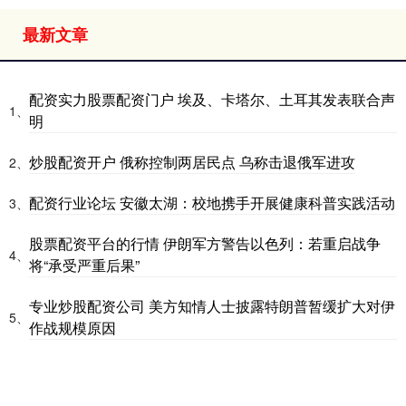
最新文章
配资实力股票配资门户 埃及、卡塔尔、土耳其发表联合声
1、
明
炒股配资开户 俄称控制两居民点 乌称击退俄军进攻
2、
配资行业论坛 安徽太湖：校地携手开展健康科普实践活动
3、
股票配资平台的行情 伊朗军方警告以色列：若重启战争
4、
将“承受严重后果”
专业炒股配资公司 美方知情人士披露特朗普暂缓扩大对伊
5、
作战规模原因